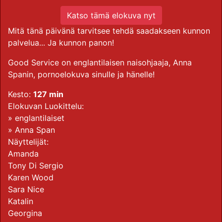
Katso tämä elokuva nyt
Mitä tänä päivänä tarvitsee tehdä saadakseen kunnon
palvelua... Ja kunnon panon!
Good Service on englantilaisen naisohjaaja, Anna
Spanin, pornoelokuva sinulle ja hänelle!
Kesto:
127 min
Elokuvan Luokittelu:
»
englantilaiset
»
Anna Span
Näyttelijät:
Amanda
Tony Di Sergio
Karen Wood
Sara Nice
Katalin
Georgina