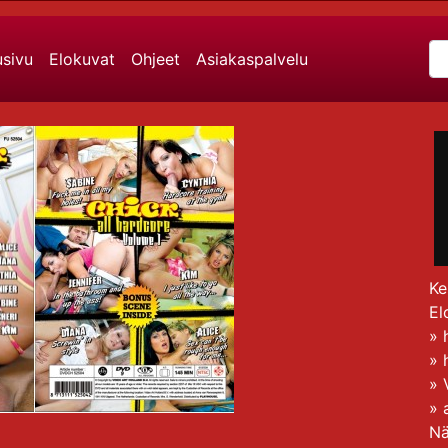
usivu
Elokuvat
Ohjeet
Asiakaspalvelu
Ke
El
»
»
»
»
Nä