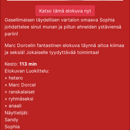
Katso tämä elokuva nyt
Gasellimaisen täydellisen vartalon omaava Sophia
johdattelee sinut munan ja pillun ahneiden ystäviensä
pariin!
Marc Dorcelin fantastinen elokuva täynnä aitoa kiimaa
ja seksiä! Jokaiselle tyydyttävää toimintaa!
Kesto:
113 min
Elokuvan Luokittelu:
»
hetero
»
Marc Dorcel
»
ranskalaiset
»
ryhmäseksi
»
anaali
Näyttelijät:
Sandy
Sophia