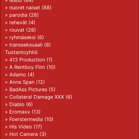
»
lesbo
(84)
»
nuoret naiset
(88)
»
parodia
(28)
»
rehevät
(4)
»
rouvat
(28)
»
ryhmäseksi
(6)
»
transseksuaali
(8)
Tuotantoyhtiö
»
413 Production
(1)
»
A Rentboy Film
(10)
»
Adamo
(4)
»
Anna Span
(12)
»
BadAss Pictures
(5)
»
Collateral Damage XXX
(6)
»
Diablo
(6)
»
Eromaxx
(13)
»
Foerstermedia
(10)
»
His Video
(17)
»
Hot Camera
(3)