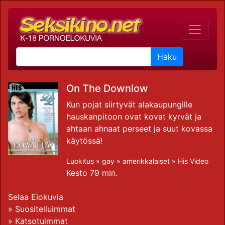
Haku
On The Downlow
Kun pojat siirtyvät alakaupungille
hauskanpitoon ovat kovat kyrvät ja
ahtaan ahnaat perseet ja suut kovassa
käytössä!
Luokitus »
gay
»
amerikkalaiset
»
His Video
Kesto 79 min.
Selaa Elokuvia
»
Suositelluimmat
»
Katsotuimmat