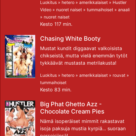
Luokitus »
hetero
»
amerikkalaiset
»
Hustler
Video
»
nuoret naiset
»
tummaihoiset
»
anaali
»
nuoret naiset
Kesto 117 min.
Chasing White Booty
Mustat kundit diggaavat valkoisista
chikseistä, mutta vielä enemmän tytöt
tykkäävät mustasta metrilakusta!
Luokitus »
hetero
»
amerikkalaiset
»
rouvat
»
tummaihoiset
Kesto 83 min.
Big Phat Ghetto Azz -
Chocolate Cream Pies
Nämä isoperäiset mimmit rakastavat
isoja paksuja mustia kyrpiä... suoraan
perseisiinsä!