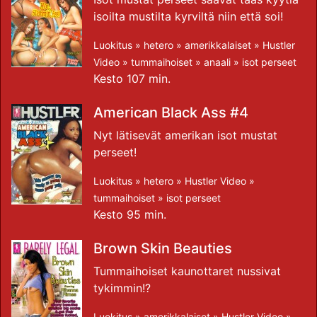
isoilta mustilta kyrviltä niin että soi!
Luokitus »
hetero
»
amerikkalaiset
»
Hustler
Video
»
tummaihoiset
»
anaali
»
isot perseet
Kesto 107 min.
American Black Ass #4
Nyt lätisevät amerikan isot mustat
perseet!
Luokitus »
hetero
»
Hustler Video
»
tummaihoiset
»
isot perseet
Kesto 95 min.
Brown Skin Beauties
Tummaihoiset kaunottaret nussivat
tykimmin!?
Luokitus »
amerikkalaiset
»
Hustler Video
»