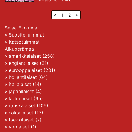
«
1
2
»
Selaa Elokuvia
»
Suositelluimmat
»
Katsotuimmat
Alkuperämaa
»
amerikkalaiset
(258)
»
englantilaiset
(31)
»
eurooppalaiset
(201)
»
hollantilaiset
(64)
»
italialaiset
(14)
»
japanilaiset
(4)
»
kotimaiset
(65)
»
ranskalaiset
(106)
»
saksalaiset
(13)
»
tsekkiläiset
(7)
»
virolaiset
(1)