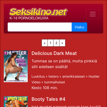
Haku
«
1
2
»
Delicious Dark Meat
Tummaa se on päältä, mutta pinkkiä
silti edelleen sisältä!
Luokitus »
hetero
»
amerikkalaiset
»
Hustler
Video
»
tummaihoiset
Kesto 108 min.
Booty Tales #4
Isot mustat perseet saavat taas kyytiä