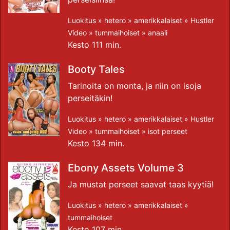
Luokitus »
hetero
»
amerikkalaiset
»
Hustler
Video
»
tummaihoiset
»
anaali
Kesto 111 min.
Booty Tales
Tarinoita on monta, ja niin on isoja
perseitäkin!
Luokitus »
hetero
»
amerikkalaiset
»
Hustler
Video
»
tummaihoiset
»
isot perseet
Kesto 134 min.
Ebony Assets Volume 3
Ja mustat perseet saavat taas kyytiä!
Luokitus »
hetero
»
amerikkalaiset
»
tummaihoiset
Kesto 107 min.