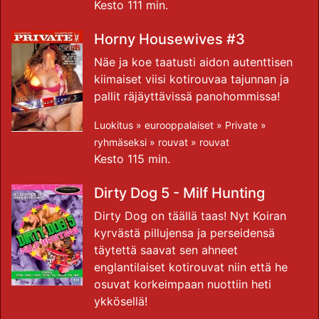
Kesto 111 min.
Horny Housewives #3
Näe ja koe taatusti aidon autenttisen
kiimaiset viisi kotirouvaa tajunnan ja
pallit räjäyttävissä panohommissa!
Luokitus »
eurooppalaiset
»
Private
»
ryhmäseksi
»
rouvat
»
rouvat
Kesto 115 min.
Dirty Dog 5 - Milf Hunting
Dirty Dog on täällä taas! Nyt Koiran
kyrvästä pillujensa ja perseidensä
täytettä saavat sen ahneet
englantilaiset kotirouvat niin että he
osuvat korkeimpaan nuottiin heti
ykkösellä!