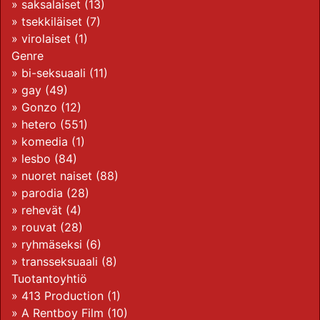
»
saksalaiset
(13)
»
tsekkiläiset
(7)
»
virolaiset
(1)
Genre
»
bi-seksuaali
(11)
»
gay
(49)
»
Gonzo
(12)
»
hetero
(551)
»
komedia
(1)
»
lesbo
(84)
»
nuoret naiset
(88)
»
parodia
(28)
»
rehevät
(4)
» rouvat (28)
»
ryhmäseksi
(6)
»
transseksuaali
(8)
Tuotantoyhtiö
»
413 Production
(1)
»
A Rentboy Film
(10)