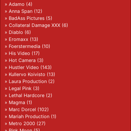
»
Adamo
(4)
»
Anna Span
(12)
»
BadAss Pictures
(5)
»
Collateral Damage XXX
(6)
»
Diablo
(6)
»
Eromaxx
(13)
»
Foerstermedia
(10)
»
His Video
(17)
»
Hot Camera
(3)
»
Hustler Video
(143)
»
Kullervo Koivisto
(13)
»
Laura Production
(2)
»
Legal Pink
(3)
»
Lethal Hardcore
(2)
»
Magma
(1)
»
Marc Dorcel
(102)
»
Mariah Production
(1)
»
Metro 2000
(27)
»
Pink Moon
(5)