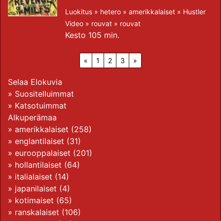
Luokitus »
hetero
»
amerikkalaiset
»
Hustler
Video
»
rouvat
»
rouvat
Kesto 105 min.
«
1
2
3
»
Selaa Elokuvia
»
Suositelluimmat
»
Katsotuimmat
Alkuperämaa
»
amerikkalaiset
(258)
»
englantilaiset
(31)
»
eurooppalaiset
(201)
»
hollantilaiset
(64)
»
italialaiset
(14)
»
japanilaiset
(4)
»
kotimaiset
(65)
»
ranskalaiset
(106)