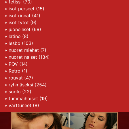
»
fetissi
(70)
»
isot perseet
(15)
»
isot rinnat
(41)
»
isot tytöt
(9)
»
juonelliset
(69)
»
latino
(8)
»
lesbo
(103)
»
nuoret miehet
(7)
»
nuoret naiset
(134)
»
POV
(14)
»
Retro
(1)
»
rouvat
(47)
»
ryhmäseksi
(254)
»
soolo
(22)
»
tummaihoiset
(19)
»
varttuneet
(8)