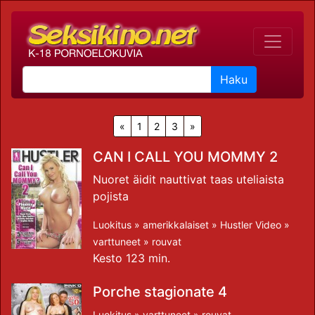
Haku
«
1
2
3
»
CAN I CALL YOU MOMMY 2
Nuoret äidit nauttivat taas uteliaista
pojista
Luokitus »
amerikkalaiset
»
Hustler Video
»
varttuneet
»
rouvat
Kesto 123 min.
Porche stagionate 4
Luokitus »
varttuneet
»
rouvat