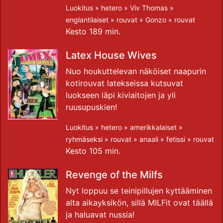
Luokitus »
hetero
»
Viv Thomas
»
englantilaiset
»
rouvat
»
Gonzo
»
rouvat
Kesto 189 min.
Latex House Wives
Nuo houkuttelevan näköiset naapurin
kotirouvat latekseissa kutsuvat
luokseen läpi kiviaitojen ja yli
ruusupuskien!
Luokitus »
hetero
»
amerikkalaiset
»
ryhmäseksi
»
rouvat
»
anaali
»
fetissi
»
rouvat
Kesto 105 min.
Revenge of the Milfs
Nyt loppuu se teinipillujen kyttääminen
alta aikayksikön, sillä MILFit ovat täällä
ja haluavat nussia!