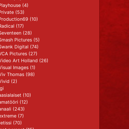
Playhouse
(4)
Private
(53)
Production69
(10)
Radical
(17)
Seventeen
(28)
Smash Pictures
(5)
Swank Digital
(74)
VCA Pictures
(27)
Video Art Holland
(26)
Visual Images
(1)
Viv Thomas
(98)
Vivid
(2)
gi
aasialaiset
(10)
amatööri
(12)
anaali
(243)
extreme
(7)
fetissi
(70)