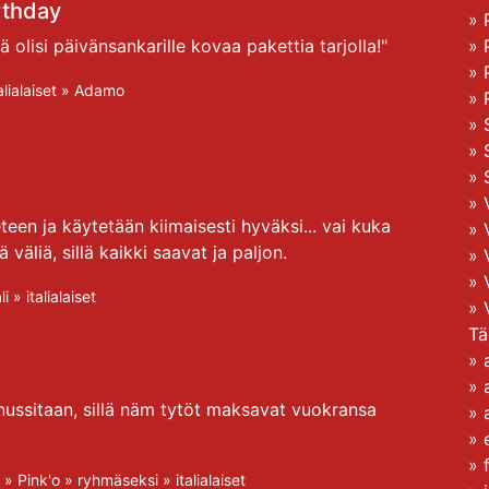
rthday
»
 olisi päivänsankarille kovaa pakettia tarjolla!"
»
»
alialaiset
»
Adamo
»
»
»
»
»
teen ja käytetään kiimaisesti hyväksi... vai kuka
»
ä väliä, sillä kaikki saavat ja paljon.
»
»
li
»
italialaiset
»
Tä
»
»
ussitaan, sillä näm tytöt maksavat vuokransa
»
»
»
»
Pink'o
»
ryhmäseksi
»
italialaiset