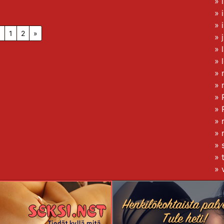
»
»
»
«
1
2
»
»
»
»
»
»
»
»
»
»
»
»
»