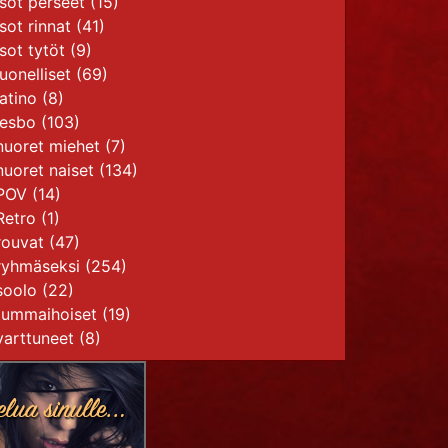
isot perseet
(15)
isot rinnat
(41)
isot tytöt
(9)
juonelliset
(69)
latino
(8)
lesbo
(103)
nuoret miehet
(7)
nuoret naiset
(134)
POV
(14)
Retro
(1)
rouvat
(47)
ryhmäseksi
(254)
soolo
(22)
tummaihoiset
(19)
varttuneet
(8)