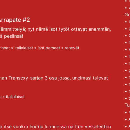
»
»
Ge
Arrapate #2
»
»
 lämmittelyä; nyt nämä isot tytöt ottavat enemmän,
»
 pesiinsä!
»
rinnat
»
italialaiset
»
isot perseet
»
rehevät
»
»
»
»
»
 Transexy-sarjan 3 osa jossa, unelmasi tulevat
»
»
o
»
italialaiset
»
Tu
»
»
»
Ja itse vuokra hoituu luonnossa näitten vesseleitten