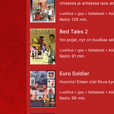
ottaessa ja antaessa isoa aisa
Luokitus »
gay
»
italialaiset
»
Ad
Kesto 126 min.
Bed Tales 2
Voi pojat, nyt on kuulkaa sel
Luokitus »
gay
»
italialaiset
»
Ad
Kesto 91 min.
Euro Soldier
Huomio! Eteen ota! Kova ky
Luokitus »
gay
»
italialaiset
»
Ad
Kesto 99 min.