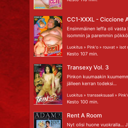
CC1-XXXL - Ciccione 
Ensimmäinen leffa oli vasta
isommin ja paremmin pökköä
Luokitus »
Pink'o
»
rouvat
»
isot 
Kesto 107 min.
Transexy Vol. 3
Pinkon kuumaakin kuumemman
jälleen kerran todeksi...
Luokitus »
transseksuaali
»
Pink'
Kesto 100 min.
Rent A Room
Nyt olisi huone vuokralla... 