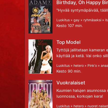
Birthday, Oh Happy Bi
"Hyvää syntymäpäivää, täällä
Luokitus »
gay
»
ryhmäseksi
»
it
Kesto 107 min.
Top Model
Tyttöjä jallitetaan kameran e
käyttää ja ketä. Vai onko sill
Luokitus »
hetero
»
Pink'o
»
anaa
Kesto 90 min.
Vuokralaiset
Kuumien halujen asunnossa n
luonnossa, korkojen kera!
Luokitus »
hetero
»
nuoret naiset