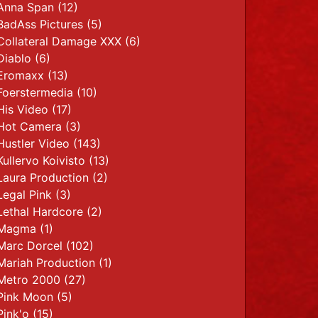
Anna Span
(12)
BadAss Pictures
(5)
Collateral Damage XXX
(6)
Diablo
(6)
Eromaxx
(13)
Foerstermedia
(10)
His Video
(17)
Hot Camera
(3)
Hustler Video
(143)
Kullervo Koivisto
(13)
Laura Production
(2)
Legal Pink
(3)
Lethal Hardcore
(2)
Magma
(1)
Marc Dorcel
(102)
Mariah Production
(1)
Metro 2000
(27)
Pink Moon
(5)
Pink'o
(15)