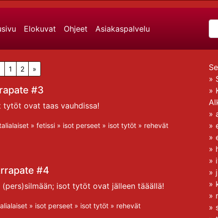
usivu
Elokuvat
Ohjeet
Asiakaspalvelu
Se
«
1
2
»
»
rapate #3
»
Al
t tytöt ovat taas vauhdissa!
»
»
italialaiset
»
fetissi
»
isot perseet
»
isot tytöt
»
rehevät
»
»
» 
rrapate #4
»
»
 (pers)silmään; isot tytöt ovat jälleen tääällä!
»
talialaiset
»
isot perseet
»
isot tytöt
»
rehevät
»