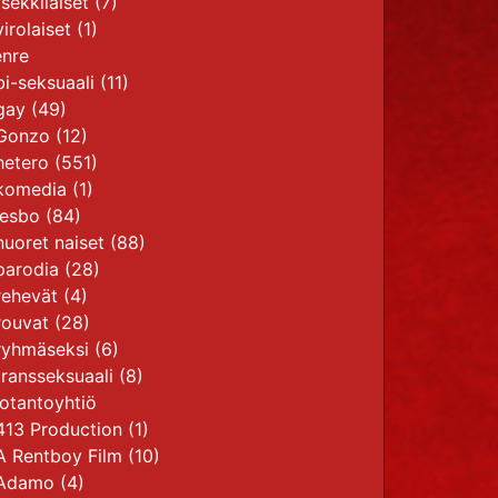
tsekkiläiset
(7)
virolaiset
(1)
nre
bi-seksuaali
(11)
gay
(49)
Gonzo
(12)
hetero
(551)
komedia
(1)
lesbo
(84)
nuoret naiset
(88)
parodia
(28)
rehevät
(4)
rouvat
(28)
ryhmäseksi
(6)
transseksuaali
(8)
otantoyhtiö
413 Production
(1)
A Rentboy Film
(10)
Adamo
(4)