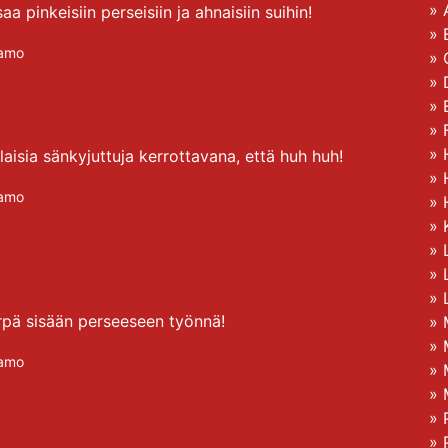
»
a pinkeisiin perseisiin ja ahnaisiin suihin!
»
amo
»
»
»
»
»
laisia sänkyjuttuja kerrottavana, että huh huh!
»
amo
»
»
»
»
»
rpä sisään perseeseen työnnä!
»
»
amo
»
»
»
»