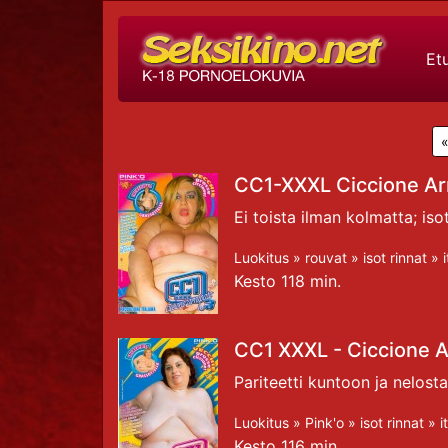
Et
CC1-XXXL Ciccione Ar
Ei toista ilman kolmatta; iso
Luokitus »
rouvat
»
isot rinnat
»
Kesto 118 min.
CC1 XXXL - Ciccione A
Pariteetti kuntoon ja nelosta
Luokitus »
Pink'o
»
isot rinnat
»
i
Kesto 116 min.