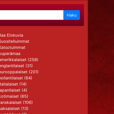
Haku
laa Elokuvia
Suositelluimmat
Katsotuimmat
kuperämaa
amerikkalaiset
(258)
englantilaiset
(31)
eurooppalaiset
(201)
hollantilaiset
(64)
italialaiset (14)
japanilaiset
(4)
kotimaiset
(65)
ranskalaiset
(106)
saksalaiset
(13)