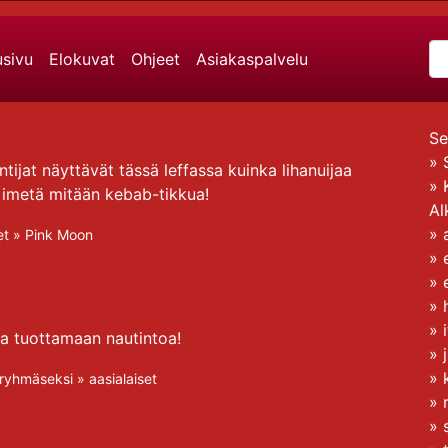
usivu
Elokuvat
Ohjeet
Asiakaspalvelu
Se
»
tijat näyttävät tässä leffassa kuinka lihanuijaa
»
ei imetä mitään kebab-tikkua!
Al
»
et
»
Pink Moon
»
»
»
»
ja tuottamaan nautintoa!
»
»
ryhmäseksi
»
aasialaiset
»
»