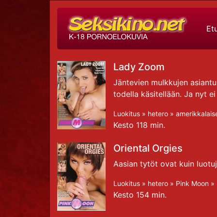
Et
Lady Zoom
Jäntevien mulkkujen asiantun
todella käsitellään. Ja nyt 
Luokitus »
hetero
»
amerikkalais
Kesto 118 min.
Oriental Orgies
Aasian tytöt ovat kuin luotu
Luokitus »
hetero
»
Pink Moon
»
Kesto 154 min.