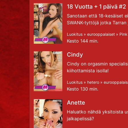
18 Vuotta + 1 päivä #2
Sanotaan että 18-kesäiset ei
SWANK-tyttöjä jotka Tarran jo
Luokitus »
eurooppalaiset
»
Pin
Kesto 144 min.
Cindy
Cindy on orgasmin specialist
kiihottamista isolla!
Luokitus »
hetero
»
eurooppalais
Kesto 130 min.
Anette
Haluatko nähdä yksitoista 
jalkapelissä?