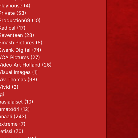
Playhouse
(4)
Private
(53)
Production69
(10)
Radical
(17)
Seventeen
(28)
Smash Pictures
(5)
Swank Digital
(74)
VCA Pictures
(27)
Video Art Holland
(26)
Visual Images
(1)
Viv Thomas
(98)
Vivid
(2)
gi
aasialaiset
(10)
amatööri
(12)
anaali
(243)
extreme
(7)
fetissi
(70)