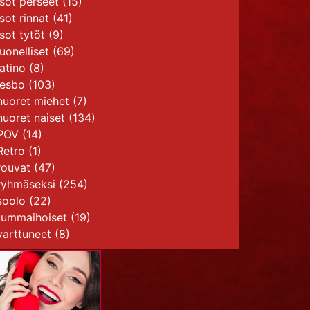
isot perseet
(15)
isot rinnat
(41)
isot tytöt
(9)
juonelliset
(69)
latino
(8)
lesbo
(103)
nuoret miehet
(7)
nuoret naiset
(134)
POV
(14)
Retro
(1)
rouvat
(47)
ryhmäseksi
(254)
soolo
(22)
tummaihoiset
(19)
varttuneet
(8)