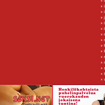
»
»
»
»
»
»
»
»
»
»
»
»
»
»
»