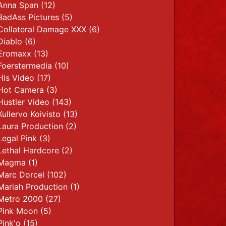
Anna Span
(12)
BadAss Pictures
(5)
Collateral Damage XXX
(6)
Diablo
(6)
Eromaxx
(13)
Foerstermedia
(10)
His Video
(17)
Hot Camera
(3)
Hustler Video
(143)
Kullervo Koivisto
(13)
Laura Production
(2)
Legal Pink
(3)
Lethal Hardcore
(2)
Magma
(1)
Marc Dorcel
(102)
Mariah Production
(1)
Metro 2000
(27)
Pink Moon (5)
Pink'o
(15)