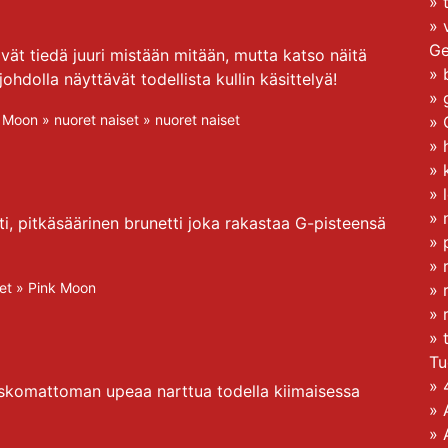
»
»
Ge
vät tiedä juuri mistään mitään, mutta katso näitä
»
hdolla näyttävät todellista kullin käsittelyä!
»
k Moon
»
nuoret naiset
»
nuoret naiset
»
»
»
»
»
i, pitkäsäärinen brunetti joka rakastaa G-pisteensä
»
»
et
»
Pink Moon
»
»
»
Tu
»
uskomattoman upeaa narttua todella kiimaisessa
»
»