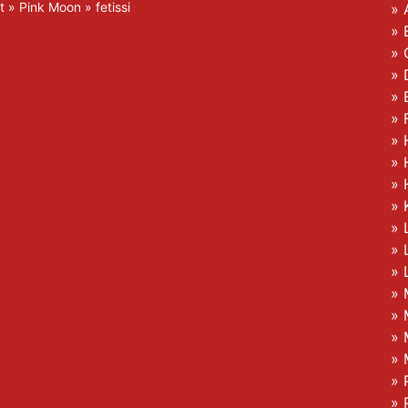
t
»
Pink Moon
»
fetissi
»
»
»
»
»
»
»
»
»
»
»
»
»
»
»
»
»
» 
»