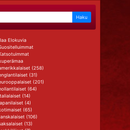
Haku
laa Elokuvia
Suositelluimmat
Katsotuimmat
kuperämaa
amerikkalaiset
(258)
englantilaiset
(31)
eurooppalaiset
(201)
hollantilaiset
(64)
italialaiset
(14)
japanilaiset
(4)
kotimaiset
(65)
ranskalaiset
(106)
saksalaiset
(13)