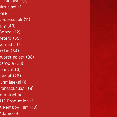
tsekkiläiset
(7)
virolaiset
(1)
nre
bi-seksuaali
(11)
gay
(49)
Gonzo
(12)
hetero
(551)
komedia
(1)
lesbo
(84)
nuoret naiset
(88)
parodia
(28)
rehevät
(4)
rouvat
(28)
ryhmäseksi
(6)
transseksuaali
(8)
otantoyhtiö
413 Production
(1)
A Rentboy Film
(10)
Adamo
(4)