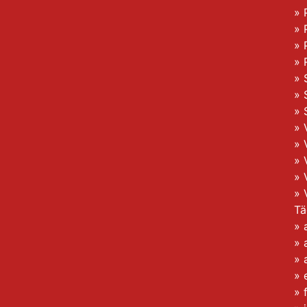
»
»
»
»
»
»
»
»
»
»
»
»
Tä
»
»
»
»
»