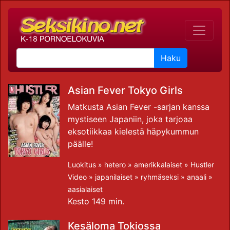
Haku
Asian Fever Tokyo Girls
Matkusta Asian Fever -sarjan kanssa
mystiseen Japaniin, joka tarjoaa
eksotiikkaa kielestä häpykummun
päälle!
Luokitus »
hetero
»
amerikkalaiset
»
Hustler
Video
»
japanilaiset
»
ryhmäseksi
»
anaali
»
aasialaiset
Kesto 149 min.
Kesäloma Tokiossa