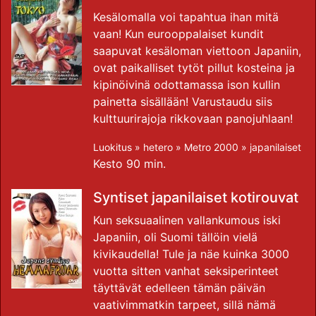
Kesälomalla voi tapahtua ihan mitä
vaan! Kun eurooppalaiset kundit
saapuvat kesäloman viettoon Japaniin,
ovat paikalliset tytöt pillut kosteina ja
kipinöivinä odottamassa ison kullin
painetta sisällään! Varustaudu siis
kulttuurirajoja rikkovaan panojuhlaan!
Luokitus »
hetero
»
Metro 2000
»
japanilaiset
Kesto 90 min.
Syntiset japanilaiset kotirouvat
Kun seksuaalinen vallankumous iski
Japaniin, oli Suomi tällöin vielä
kivikaudella! Tule ja näe kuinka 3000
vuotta sitten vanhat seksiperinteet
täyttävät edelleen tämän päivän
vaativimmatkin tarpeet, sillä nämä