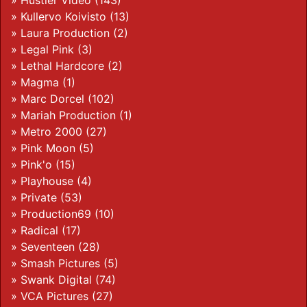
»
Hustler Video
(143)
»
Kullervo Koivisto
(13)
»
Laura Production
(2)
»
Legal Pink
(3)
»
Lethal Hardcore
(2)
»
Magma
(1)
»
Marc Dorcel
(102)
»
Mariah Production
(1)
»
Metro 2000
(27)
»
Pink Moon
(5)
»
Pink'o
(15)
»
Playhouse
(4)
»
Private
(53)
»
Production69
(10)
»
Radical
(17)
»
Seventeen
(28)
»
Smash Pictures
(5)
»
Swank Digital
(74)
»
VCA Pictures
(27)