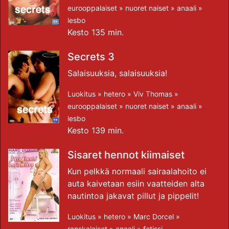
eurooppalaiset
»
nuoret naiset
»
anaali
»
lesbo
Kesto 135 min.
Secrets 3
Salaisuuksia, salaisuuksia!
Luokitus »
hetero
»
Viv Thomas
»
eurooppalaiset
»
nuoret naiset
»
anaali
»
lesbo
Kesto 139 min.
Sisaret hennot kiimaiset
Kun pelkkä normaali sairaalahoito ei
auta kaivetaan esiin vaatteiden alta
nautintoa jakavat pillut ja pippelit!
Luokitus »
hetero
»
Marc Dorcel
»
ranskalaiset
»
anaali
»
fetissi