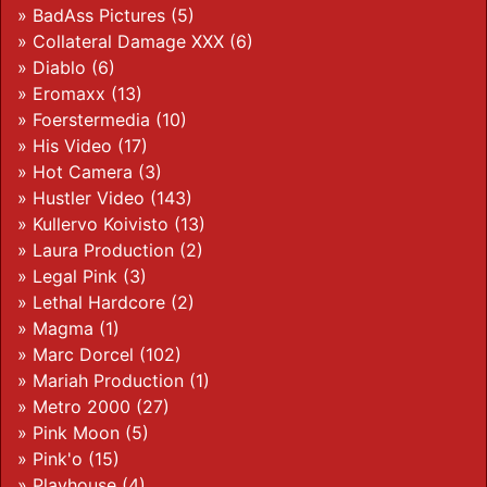
»
BadAss Pictures
(5)
»
Collateral Damage XXX
(6)
»
Diablo
(6)
»
Eromaxx
(13)
»
Foerstermedia
(10)
»
His Video
(17)
»
Hot Camera
(3)
»
Hustler Video
(143)
»
Kullervo Koivisto
(13)
»
Laura Production
(2)
»
Legal Pink
(3)
»
Lethal Hardcore
(2)
»
Magma
(1)
»
Marc Dorcel
(102)
»
Mariah Production
(1)
»
Metro 2000
(27)
»
Pink Moon
(5)
»
Pink'o
(15)
»
Playhouse
(4)