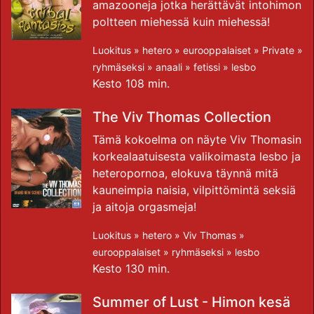
amazooneja jotka herättävät intohimon
poltteen miehessä kuin miehessä!
Luokitus »
hetero
»
eurooppalaiset
»
Private
»
ryhmäseksi
»
anaali
»
fetissi
»
lesbo
Kesto 108 min.
The Viv Thomas Collection
Tämä kokoelma on näyte Viv Thomasin
korkealaatuisesta valikoimasta lesbo ja
heteropornoa, elokuva täynnä mitä
kauneimpia naisia, vilpittömintä seksiä
ja aitoja orgasmeja!
Luokitus »
hetero
»
Viv Thomas
»
eurooppalaiset
»
ryhmäseksi
»
lesbo
Kesto 130 min.
Summer of Lust - Himon kesä