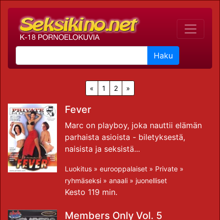
Haku
«
1
2
»
Fever
Marc on playboy, joka nauttii elämän
parhaista asioista - biletyksestä,
naisista ja seksistä...
Luokitus »
eurooppalaiset
»
Private
»
ryhmäseksi
»
anaali
»
juonelliset
Kesto 119 min.
Members Only Vol. 5