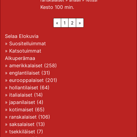
Kesto 100 min.
«
1
2
»
Selaa Elokuvia
»
Suositelluimmat
»
Katsotuimmat
Alkuperämaa
»
amerikkalaiset
(258)
»
englantilaiset
(31)
»
eurooppalaiset
(201)
»
hollantilaiset
(64)
»
italialaiset
(14)
»
japanilaiset
(4)
»
kotimaiset
(65)
»
ranskalaiset
(106)
»
saksalaiset
(13)
»
tsekkiläiset
(7)