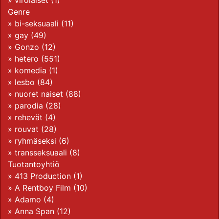
»
virolaiset
(1)
Genre
»
bi-seksuaali
(11)
»
gay
(49)
»
Gonzo
(12)
»
hetero
(551)
»
komedia
(1)
»
lesbo
(84)
»
nuoret naiset
(88)
»
parodia
(28)
»
rehevät
(4)
»
rouvat
(28)
»
ryhmäseksi
(6)
»
transseksuaali
(8)
Tuotantoyhtiö
»
413 Production
(1)
»
A Rentboy Film
(10)
»
Adamo
(4)
»
Anna Span
(12)