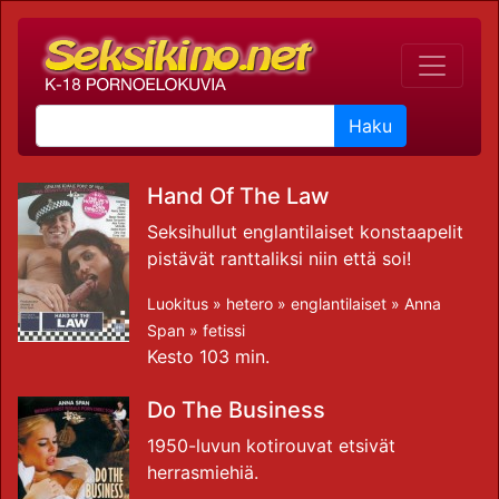
Haku
Hand Of The Law
Seksihullut englantilaiset konstaapelit
pistävät ranttaliksi niin että soi!
Luokitus »
hetero
»
englantilaiset
»
Anna
Span
»
fetissi
Kesto 103 min.
Do The Business
1950-luvun kotirouvat etsivät
herrasmiehiä.