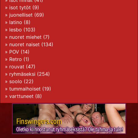
»
isot rinnat
(41)
»
isot tytöt
(9)
»
juonelliset
(69)
»
latino
(8)
»
lesbo
(103)
»
nuoret miehet
(7)
»
nuoret naiset
(134)
»
POV
(14)
»
Retro
(1)
»
rouvat
(47)
»
ryhmäseksi
(254)
»
soolo
(22)
»
tummaihoiset
(19)
»
varttuneet
(8)