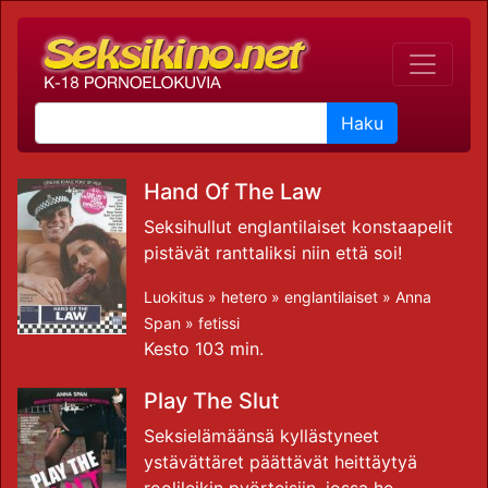
Haku
Hand Of The Law
Seksihullut englantilaiset konstaapelit
pistävät ranttaliksi niin että soi!
Luokitus »
hetero
»
englantilaiset
»
Anna
Span
»
fetissi
Kesto 103 min.
Play The Slut
Seksielämäänsä kyllästyneet
ystävättäret päättävät heittäytyä