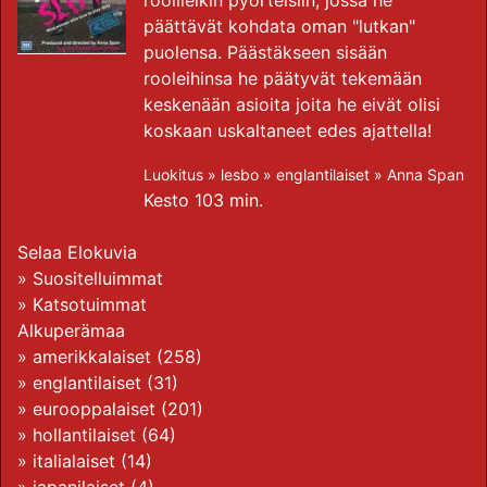
roolileikin pyörteisiin, jossa he
päättävät kohdata oman "lutkan"
puolensa. Päästäkseen sisään
rooleihinsa he päätyvät tekemään
keskenään asioita joita he eivät olisi
koskaan uskaltaneet edes ajattella!
Luokitus »
lesbo
»
englantilaiset
»
Anna Span
Kesto 103 min.
Selaa Elokuvia
»
Suositelluimmat
»
Katsotuimmat
Alkuperämaa
»
amerikkalaiset
(258)
»
englantilaiset
(31)
»
eurooppalaiset
(201)
»
hollantilaiset
(64)
»
italialaiset
(14)