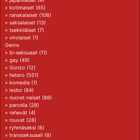
»
japanilaiset
(4)
»
kotimaiset
(65)
»
ranskalaiset
(106)
»
saksalaiset
(13)
»
tsekkiläiset
(7)
»
virolaiset
(1)
Genre
»
bi-seksuaali
(11)
»
gay
(49)
»
Gonzo
(12)
»
hetero
(551)
»
komedia
(1)
»
lesbo
(84)
»
nuoret naiset
(88)
»
parodia
(28)
»
rehevät
(4)
»
rouvat
(28)
»
ryhmäseksi
(6)
»
transseksuaali
(8)