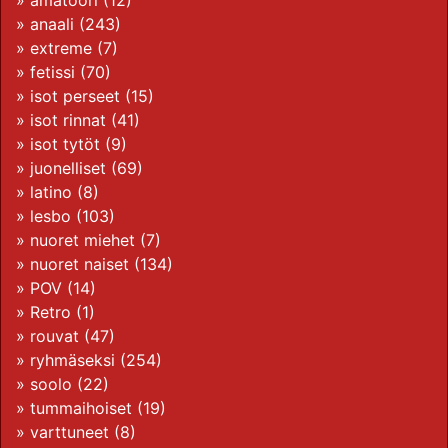
»
amatööri
(12)
»
anaali
(243)
»
extreme
(7)
»
fetissi
(70)
»
isot perseet
(15)
»
isot rinnat
(41)
»
isot tytöt
(9)
»
juonelliset
(69)
»
latino
(8)
»
lesbo
(103)
»
nuoret miehet
(7)
»
nuoret naiset
(134)
»
POV
(14)
»
Retro
(1)
»
rouvat
(47)
»
ryhmäseksi
(254)
»
soolo
(22)
»
tummaihoiset
(19)
»
varttuneet
(8)