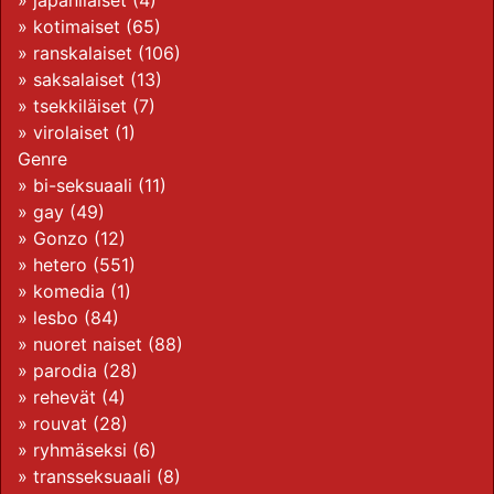
»
japanilaiset
(4)
»
kotimaiset
(65)
»
ranskalaiset
(106)
»
saksalaiset
(13)
»
tsekkiläiset
(7)
»
virolaiset
(1)
Genre
»
bi-seksuaali
(11)
»
gay
(49)
»
Gonzo
(12)
»
hetero
(551)
»
komedia
(1)
»
lesbo
(84)
»
nuoret naiset
(88)
»
parodia
(28)
»
rehevät
(4)
»
rouvat
(28)
»
ryhmäseksi
(6)
»
transseksuaali
(8)