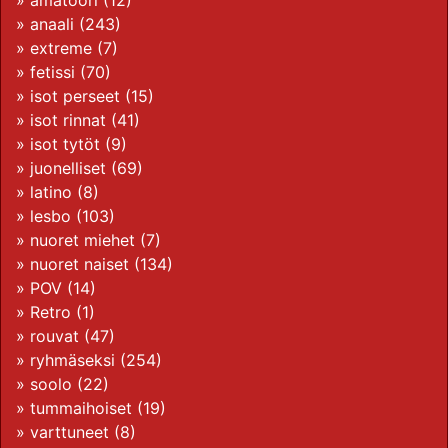
»
amatööri
(12)
»
anaali
(243)
»
extreme
(7)
»
fetissi
(70)
»
isot perseet
(15)
»
isot rinnat
(41)
»
isot tytöt
(9)
»
juonelliset
(69)
»
latino
(8)
»
lesbo
(103)
»
nuoret miehet
(7)
»
nuoret naiset
(134)
»
POV
(14)
»
Retro
(1)
»
rouvat
(47)
»
ryhmäseksi
(254)
»
soolo
(22)
»
tummaihoiset
(19)
»
varttuneet
(8)