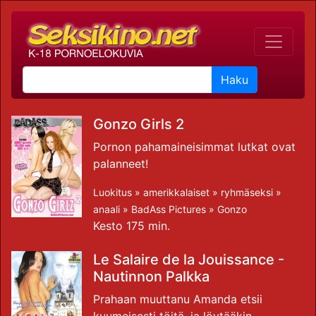
Haku
Gonzo Girls 2
Pornon pahamaineisimmat lutkat ovat
palanneet!
Luokitus »
amerikkalaiset
»
ryhmäseksi
»
anaali
»
BadAss Pictures
»
Gonzo
Kesto 175 min.
Le Salaire de la Jouissance -
Nautinnon Palkka
Prahaan muuttanu Amanda etsii