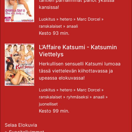
tähtien parhaimmat panot yksissä
kansissa!
Luokitus »
hetero
»
Marc Dorcel
»
ranskalaiset
»
anaali
Kesto 93 min.
L'Affaire Katsumi - Katsumin
Viettelys
Herkullisen sensuelli Katsumi lumoaa
tässä viettelevän kiihottavassa ja
upeassa elokuvassa!
Luokitus »
hetero
»
Marc Dorcel
»
ranskalaiset
»
ryhmäseksi
»
anaali
»
juonelliset
Kesto 99 min.
Selaa Elokuvia