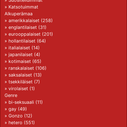
»
Suositelluimmat
»
Katsotuimmat
Alkuperämaa
»
amerikkalaiset
(258)
»
englantilaiset
(31)
»
eurooppalaiset
(201)
»
hollantilaiset
(64)
»
italialaiset
(14)
»
japanilaiset
(4)
»
kotimaiset
(65)
»
ranskalaiset
(106)
»
saksalaiset
(13)
»
tsekkiläiset
(7)
»
virolaiset
(1)
Genre
»
bi-seksuaali
(11)
»
gay
(49)
»
Gonzo
(12)
»
hetero
(551)