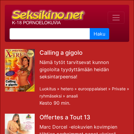
Haku
Calling a gigolo
Nämä tytöt tarvitsevat kunnon
gigoloita tyydyttämään heidän
seksintarpeensa!
Luokitus »
hetero
»
eurooppalaiset
»
Private
»
ryhmäseksi
»
anaali
Kesto 90 min.
Offertes a Tout 13
Marc Dorcel -elokuvien kovimpien