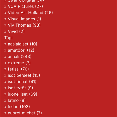
»
Swank Digital
(74)
»
VCA Pictures
(27)
»
Video Art Holland
(26)
»
Visual Images
(1)
»
Viv Thomas
(98)
»
Vivid
(2)
Tägi
»
aasialaiset
(10)
»
amatööri
(12)
»
anaali
(243)
»
extreme
(7)
»
fetissi
(70)
»
isot perseet
(15)
»
isot rinnat
(41)
»
isot tytöt
(9)
»
juonelliset
(69)
»
latino
(8)
»
lesbo
(103)
»
nuoret miehet
(7)